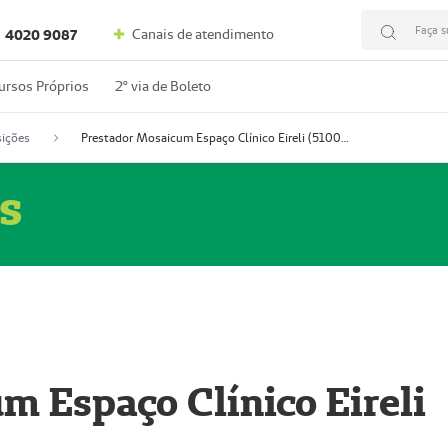
Faça s
Canais de atendimento
4020 9087
ursos Próprios
2º via de Boleto
ições
Prestador Mosaicum Espaço Clínico Eireli (51004355-5)
s
m Espaço Clínico Eireli