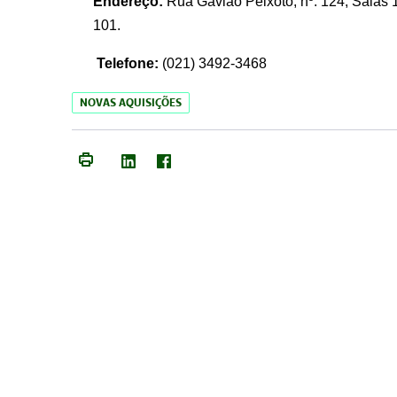
Endereço:
Rua Gavião Peixoto, nº. 124, Salas 1
101.
Telefone:
(021) 3492-3468
NOVAS AQUISIÇÕES