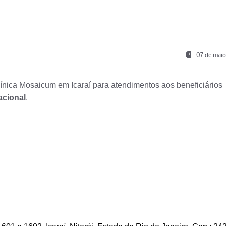
07 de maio
nica Mosaicum em Icaraí para atendimentos aos beneficiários
acional
.