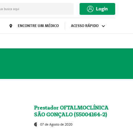
Login
ua busca aqui
ENCONTRE UM MÉDICO
ACESSO RÁPIDO
Prestador OFTALMOCLÍNICA
SÃO GONÇALO (55004164-2)
07 de Agosto de 2020