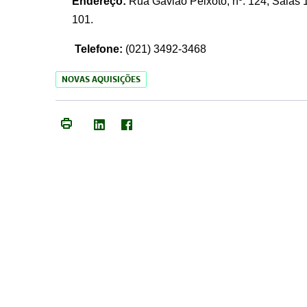
Endereço:
Rua Gavião Peixoto, nº. 124, Salas 1
101.
Telefone:
(021) 3492-3468
NOVAS AQUISIÇÕES