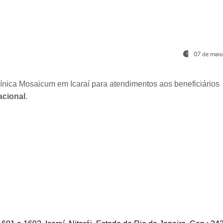
07 de maio
nica Mosaicum em Icaraí para atendimentos aos beneficiários
acional
.