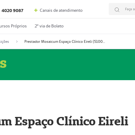
Faça s
Canais de atendimento
4020 9087
ursos Próprios
2º via de Boleto
ições
Prestador Mosaicum Espaço Clínico Eireli (51004355-5)
s
m Espaço Clínico Eireli