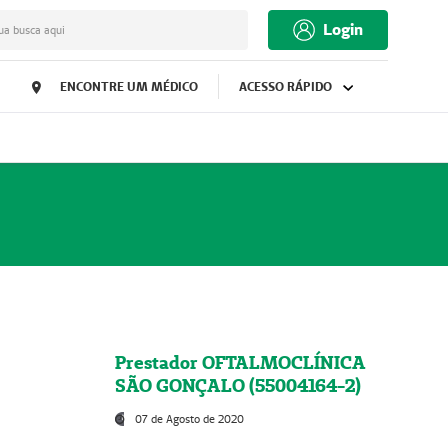
Login
ua busca aqui
ENCONTRE UM MÉDICO
ACESSO RÁPIDO
Prestador OFTALMOCLÍNICA
SÃO GONÇALO (55004164-2)
07 de Agosto de 2020