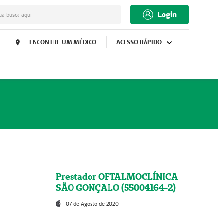
Login
ua busca aqui
ENCONTRE UM MÉDICO
ACESSO RÁPIDO
Prestador OFTALMOCLÍNICA
SÃO GONÇALO (55004164-2)
07 de Agosto de 2020