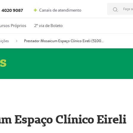
Faça s
Canais de atendimento
4020 9087
ursos Próprios
2º via de Boleto
ições
Prestador Mosaicum Espaço Clínico Eireli (51004355-5)
s
m Espaço Clínico Eireli