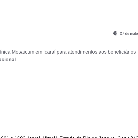
07 de maio
nica Mosaicum em Icaraí para atendimentos aos beneficiários
acional
.