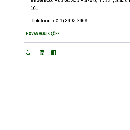
Endereço:
Rua Gavião Peixoto, nº. 124, Salas 1
101.
Telefone:
(021) 3492-3468
NOVAS AQUISIÇÕES