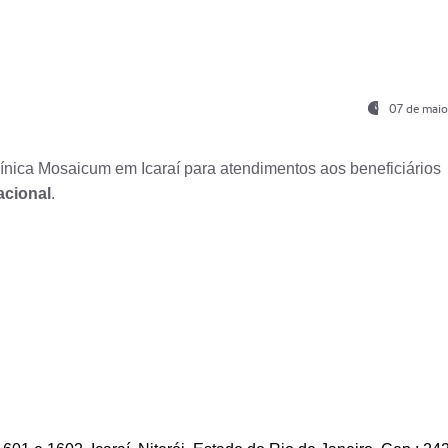
07 de maio
nica Mosaicum em Icaraí para atendimentos aos beneficiários
acional
.