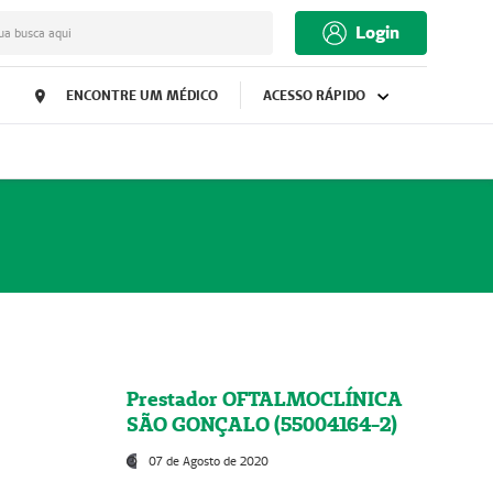
Login
ua busca aqui
ENCONTRE UM MÉDICO
ACESSO RÁPIDO
Prestador OFTALMOCLÍNICA
SÃO GONÇALO (55004164-2)
07 de Agosto de 2020