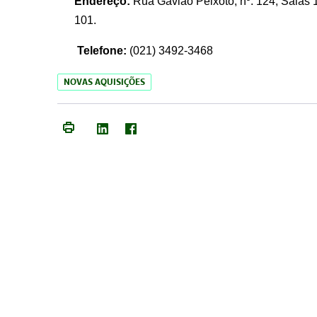
Endereço:
Rua Gavião Peixoto, nº. 124, Salas 1
101.
Telefone:
(021) 3492-3468
NOVAS AQUISIÇÕES