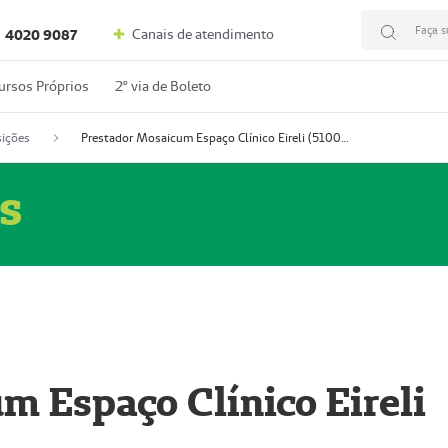
Faça s
Canais de atendimento
4020 9087
ursos Próprios
2º via de Boleto
ições
Prestador Mosaicum Espaço Clínico Eireli (51004355-5)
s
m Espaço Clínico Eireli