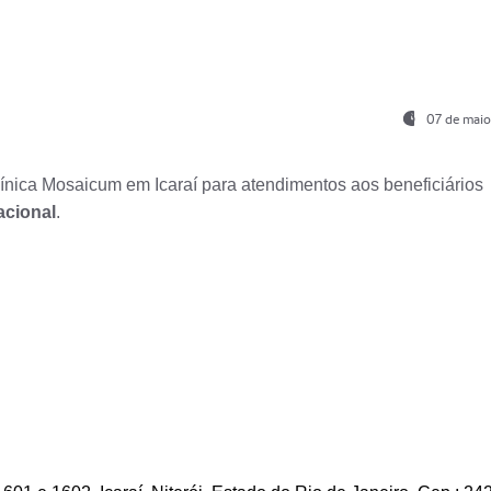
07 de maio
nica Mosaicum em Icaraí para atendimentos aos beneficiários
acional
.