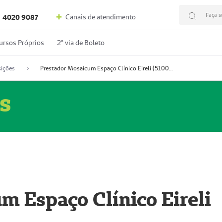
Faça s
Canais de atendimento
4020 9087
ursos Próprios
2º via de Boleto
ições
Prestador Mosaicum Espaço Clínico Eireli (51004355-5)
s
m Espaço Clínico Eireli