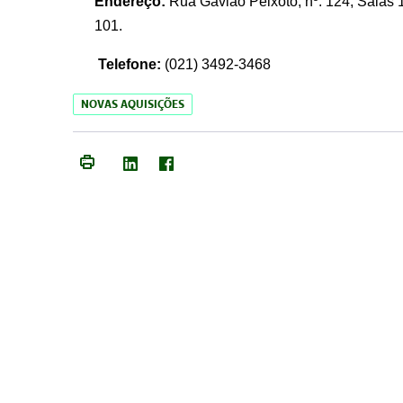
Endereço:
Rua Gavião Peixoto, nº. 124, Salas 1
101.
Telefone:
(021) 3492-3468
NOVAS AQUISIÇÕES