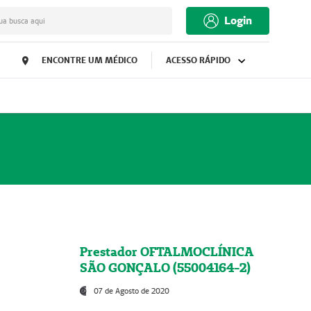
Login
ua busca aqui
ENCONTRE UM MÉDICO
ACESSO RÁPIDO
Prestador OFTALMOCLÍNICA
SÃO GONÇALO (55004164-2)
07 de Agosto de 2020