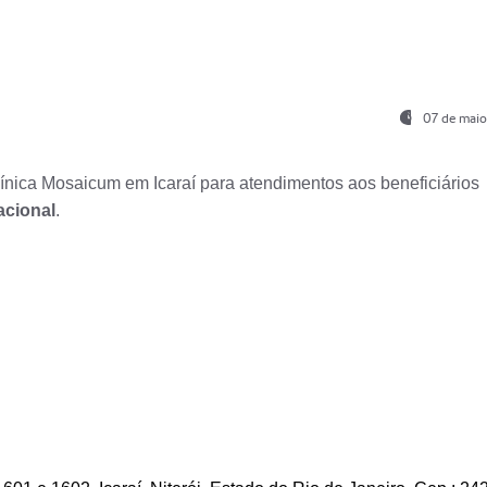
07 de maio
nica Mosaicum em Icaraí para atendimentos aos beneficiários
acional
.