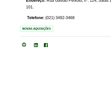
Endereço:
Rua Gavião Peixoto, nº. 124, Salas 1
101.
Telefone:
(021) 3492-3468
NOVAS AQUISIÇÕES