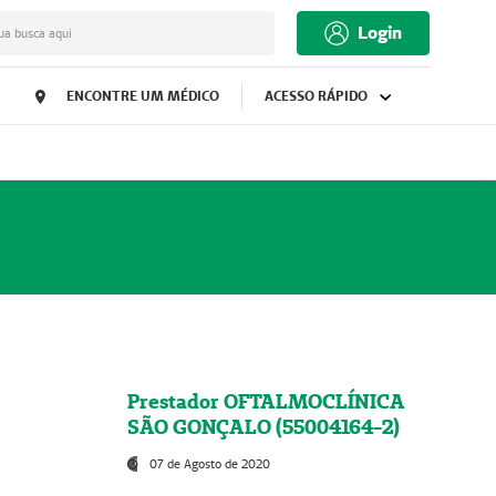
Login
ua busca aqui
ENCONTRE UM MÉDICO
ACESSO RÁPIDO
Prestador OFTALMOCLÍNICA
SÃO GONÇALO (55004164-2)
07 de Agosto de 2020