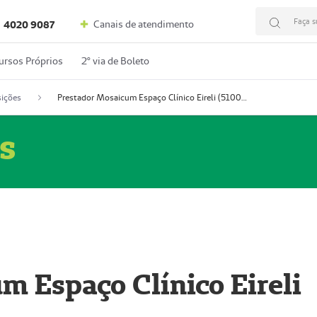
Faça s
Canais de atendimento
4020 9087
ursos Próprios
2º via de Boleto
ições
Prestador Mosaicum Espaço Clínico Eireli (51004355-5)
s
m Espaço Clínico Eireli