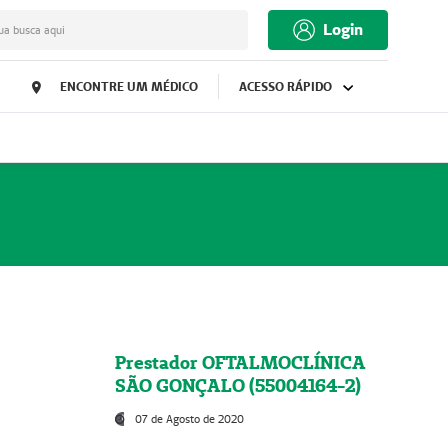
Login
ua busca aqui
ENCONTRE UM MÉDICO
ACESSO RÁPIDO
Prestador OFTALMOCLÍNICA
SÃO GONÇALO (55004164-2)
07 de Agosto de 2020