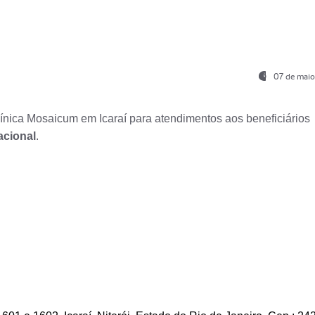
07 de maio
nica Mosaicum em Icaraí para atendimentos aos beneficiários
acional
.