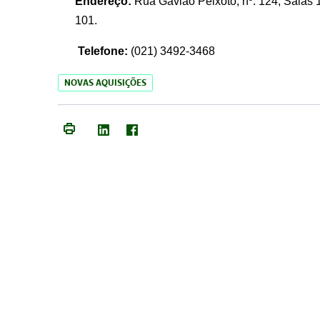
Endereço:
Rua Gavião Peixoto, nº. 124, Salas 1
101.
Telefone:
(021) 3492-3468
NOVAS AQUISIÇÕES