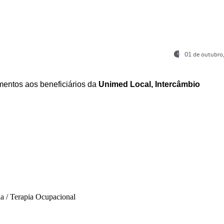
01 de outubro
entos aos beneficiários da
Unimed Local, Intercâmbio
ia / Terapia Ocupacional