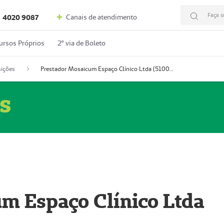
Faça s
Canais de atendimento
4020 9087
ursos Próprios
2º via de Boleto
ições
Prestador Mosaicum Espaço Clínico Ltda (51004352-0)
s
m Espaço Clínico Ltda