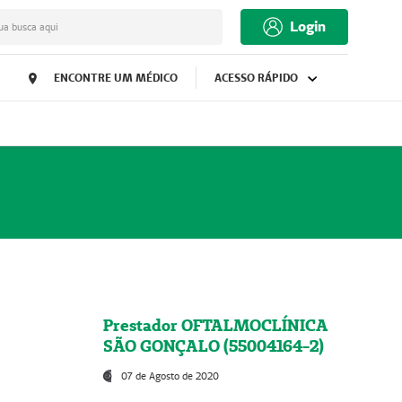
Login
ua busca aqui
ENCONTRE UM MÉDICO
ACESSO RÁPIDO
Prestador OFTALMOCLÍNICA
SÃO GONÇALO (55004164-2)
07 de Agosto de 2020