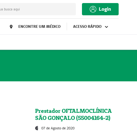
Login
ua busca aqui
ENCONTRE UM MÉDICO
ACESSO RÁPIDO
Prestador OFTALMOCLÍNICA
SÃO GONÇALO (55004164-2)
07 de Agosto de 2020