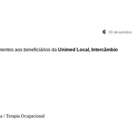
01 de outubro
entos aos beneficiários da
Unimed Local, Intercâmbio
ia / Terapia Ocupacional