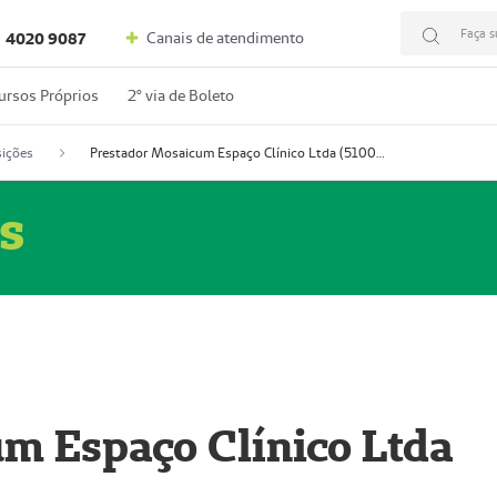
Faça s
Canais de atendimento
4020 9087
ursos Próprios
2º via de Boleto
ições
Prestador Mosaicum Espaço Clínico Ltda (51004352-0)
s
m Espaço Clínico Ltda