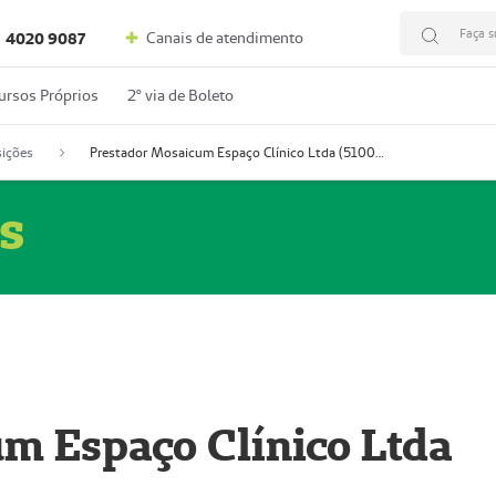
Faça s
Canais de atendimento
4020 9087
ursos Próprios
2º via de Boleto
ições
Prestador Mosaicum Espaço Clínico Ltda (51004352-0)
s
m Espaço Clínico Ltda