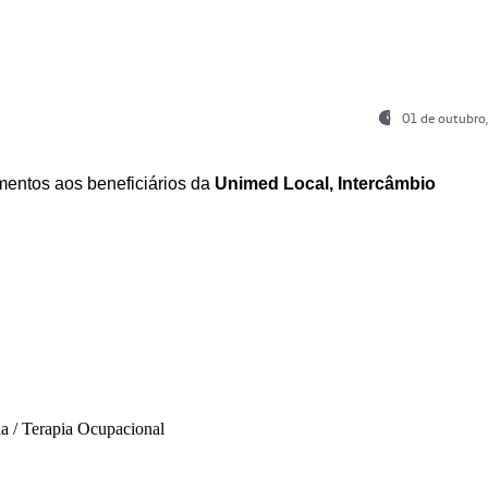
01 de outubro
entos aos beneficiários da
Unimed Local, Intercâmbio
ia / Terapia Ocupacional