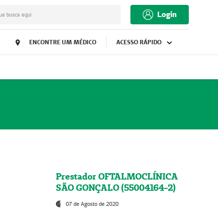
Login
ua busca aqui
ENCONTRE UM MÉDICO
ACESSO RÁPIDO
Prestador OFTALMOCLÍNICA
SÃO GONÇALO (55004164-2)
07 de Agosto de 2020