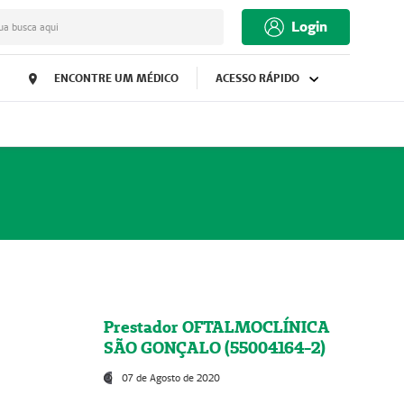
Login
ua busca aqui
ENCONTRE UM MÉDICO
ACESSO RÁPIDO
Prestador OFTALMOCLÍNICA
SÃO GONÇALO (55004164-2)
07 de Agosto de 2020