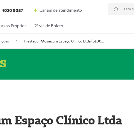
Faça s
Canais de atendimento
4020 9087
ursos Próprios
2º via de Boleto
ições
Prestador Mosaicum Espaço Clínico Ltda (51004352-0)
s
m Espaço Clínico Ltda