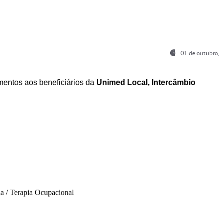
01 de outubro
entos aos beneficiários da
Unimed Local, Intercâmbio
ia / Terapia Ocupacional