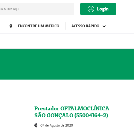
Login
ua busca aqui
ENCONTRE UM MÉDICO
ACESSO RÁPIDO
Prestador OFTALMOCLÍNICA
SÃO GONÇALO (55004164-2)
07 de Agosto de 2020