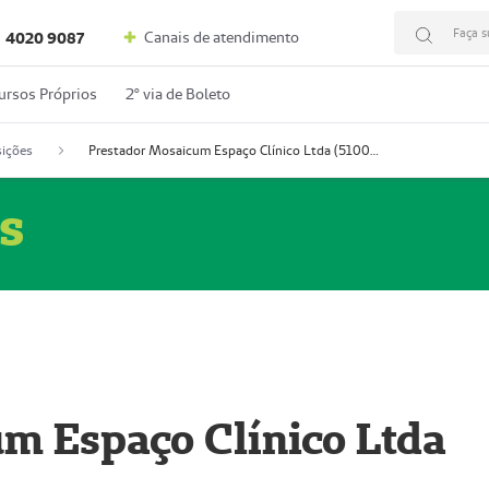
Faça s
Canais de atendimento
4020 9087
ursos Próprios
2º via de Boleto
ições
Prestador Mosaicum Espaço Clínico Ltda (51004352-0)
s
m Espaço Clínico Ltda