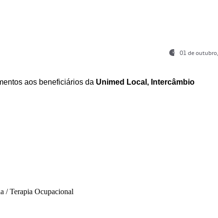
01 de outubro
entos aos beneficiários da
Unimed Local, Intercâmbio
ia / Terapia Ocupacional