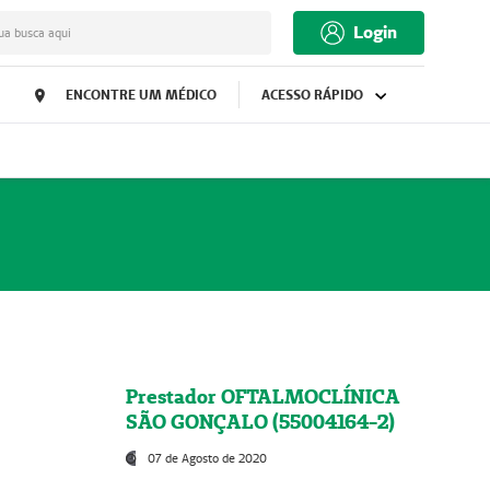
Login
ua busca aqui
ENCONTRE UM MÉDICO
ACESSO RÁPIDO
Prestador OFTALMOCLÍNICA
SÃO GONÇALO (55004164-2)
07 de Agosto de 2020