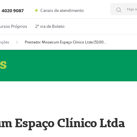
Faça s
Canais de atendimento
4020 9087
ursos Próprios
2º via de Boleto
ições
Prestador Mosaicum Espaço Clínico Ltda (51004352-0)
s
m Espaço Clínico Ltda