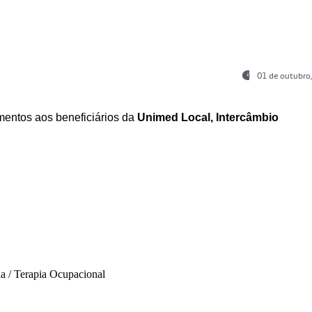
01 de outubro
entos aos beneficiários da
Unimed Local, Intercâmbio
ia / Terapia Ocupacional