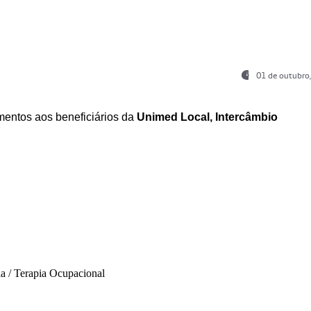
01 de outubro
entos aos beneficiários da
Unimed Local, Intercâmbio
ia / Terapia Ocupacional