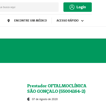
Login
ua busca aqui
ENCONTRE UM MÉDICO
ACESSO RÁPIDO
Prestador OFTALMOCLÍNICA
SÃO GONÇALO (55004164-2)
07 de Agosto de 2020