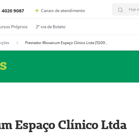
Faça s
Canais de atendimento
4020 9087
ursos Próprios
2º via de Boleto
ições
Prestador Mosaicum Espaço Clínico Ltda (51004352-0)
s
m Espaço Clínico Ltda