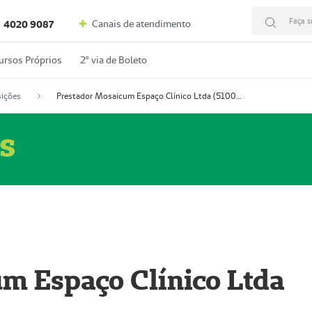
Faça s
Canais de atendimento
4020 9087
ursos Próprios
2º via de Boleto
ições
Prestador Mosaicum Espaço Clínico Ltda (51004352-0)
s
m Espaço Clínico Ltda