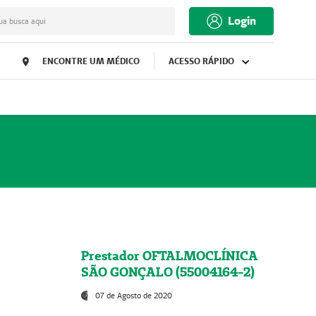
Login
ua busca aqui
ENCONTRE UM MÉDICO
ACESSO RÁPIDO
Prestador OFTALMOCLÍNICA
SÃO GONÇALO (55004164-2)
07 de Agosto de 2020