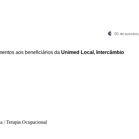
01 de outubro
entos aos beneficiários da
Unimed Local, Intercâmbio
ia / Terapia Ocupacional