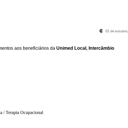
01 de outubro
entos aos beneficiários da
Unimed Local, Intercâmbio
ia / Terapia Ocupacional