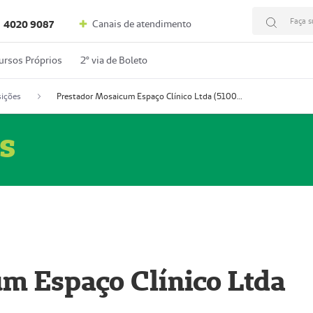
Faça s
Canais de atendimento
4020 9087
ursos Próprios
2º via de Boleto
ições
Prestador Mosaicum Espaço Clínico Ltda (51004352-0)
s
m Espaço Clínico Ltda