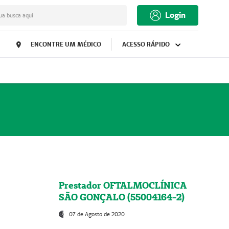
Login
ua busca aqui
ENCONTRE UM MÉDICO
ACESSO RÁPIDO
Prestador OFTALMOCLÍNICA
SÃO GONÇALO (55004164-2)
07 de Agosto de 2020