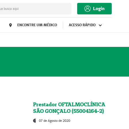
Login
ua busca aqui
ENCONTRE UM MÉDICO
ACESSO RÁPIDO
Prestador OFTALMOCLÍNICA
SÃO GONÇALO (55004164-2)
07 de Agosto de 2020