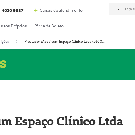
Faça s
Canais de atendimento
4020 9087
ursos Próprios
2º via de Boleto
ições
Prestador Mosaicum Espaço Clínico Ltda (51004352-0)
s
m Espaço Clínico Ltda