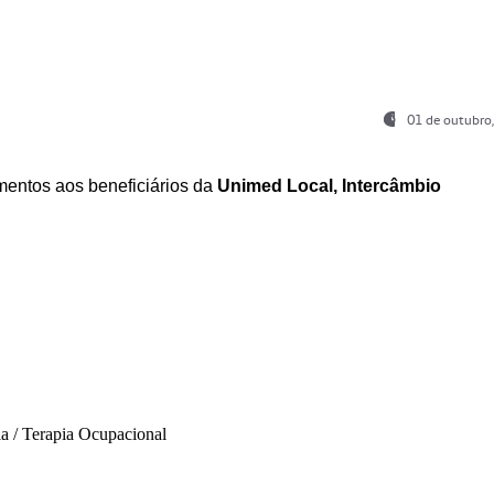
01 de outubro
entos aos beneficiários da
Unimed Local, Intercâmbio
ia / Terapia Ocupacional