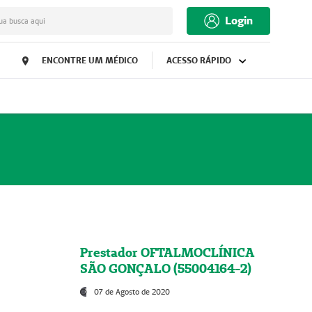
Login
ua busca aqui
ENCONTRE UM MÉDICO
ACESSO RÁPIDO
Prestador OFTALMOCLÍNICA
SÃO GONÇALO (55004164-2)
07 de Agosto de 2020