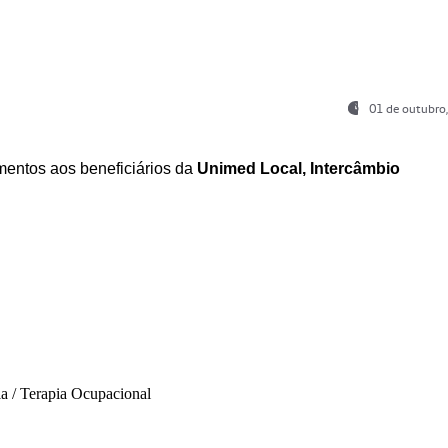
01 de outubro
entos aos beneficiários da
Unimed Local, Intercâmbio
ia / Terapia Ocupacional