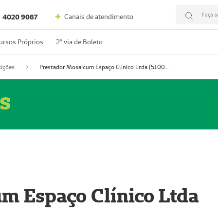
Faça s
Canais de atendimento
4020 9087
ursos Próprios
2º via de Boleto
ições
Prestador Mosaicum Espaço Clínico Ltda (51004352-0)
s
m Espaço Clínico Ltda