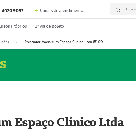
Faça s
Canais de atendimento
4020 9087
ursos Próprios
2º via de Boleto
ições
Prestador Mosaicum Espaço Clínico Ltda (51004352-0)
s
m Espaço Clínico Ltda