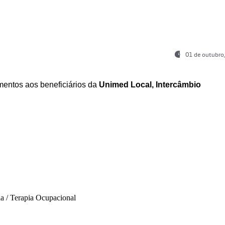
01 de outubro
entos aos beneficiários da
Unimed Local, Intercâmbio
ia / Terapia Ocupacional