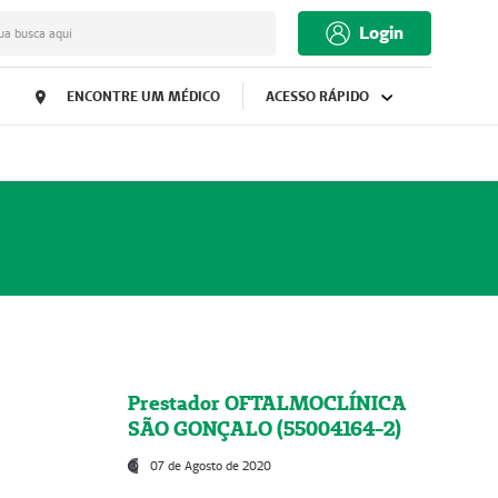
Login
ua busca aqui
ENCONTRE UM MÉDICO
ACESSO RÁPIDO
Prestador OFTALMOCLÍNICA
SÃO GONÇALO (55004164-2)
07 de Agosto de 2020