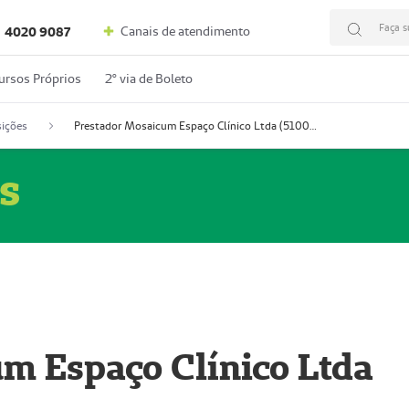
Faça s
Canais de atendimento
4020 9087
ursos Próprios
2º via de Boleto
ições
Prestador Mosaicum Espaço Clínico Ltda (51004352-0)
s
m Espaço Clínico Ltda