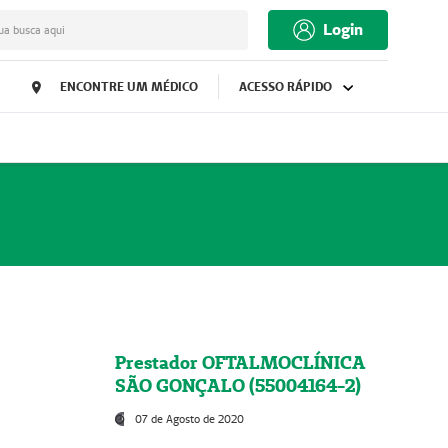
Login
ua busca aqui
ENCONTRE UM MÉDICO
ACESSO RÁPIDO
Prestador OFTALMOCLÍNICA
SÃO GONÇALO (55004164-2)
07 de Agosto de 2020