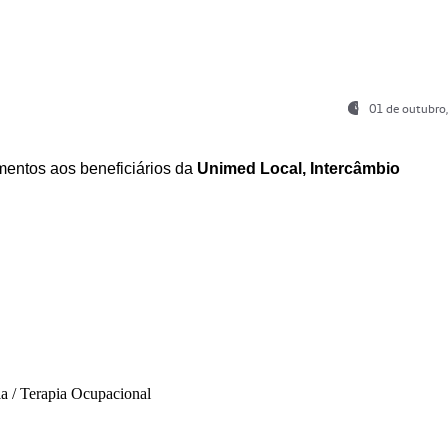
01 de outubro
entos aos beneficiários da
Unimed Local, Intercâmbio
ia / Terapia Ocupacional