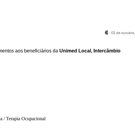
01 de outubro
entos aos beneficiários da
Unimed Local, Intercâmbio
ia / Terapia Ocupacional