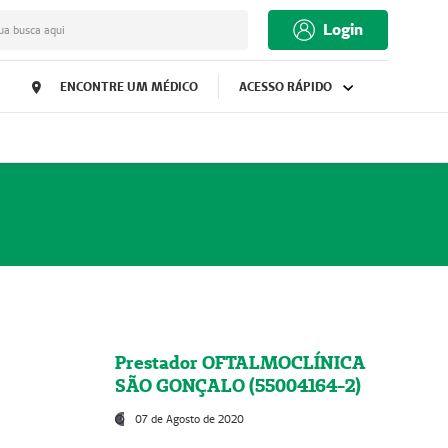
Login
ua busca aqui
ENCONTRE UM MÉDICO
ACESSO RÁPIDO
Prestador OFTALMOCLÍNICA
SÃO GONÇALO (55004164-2)
07 de Agosto de 2020