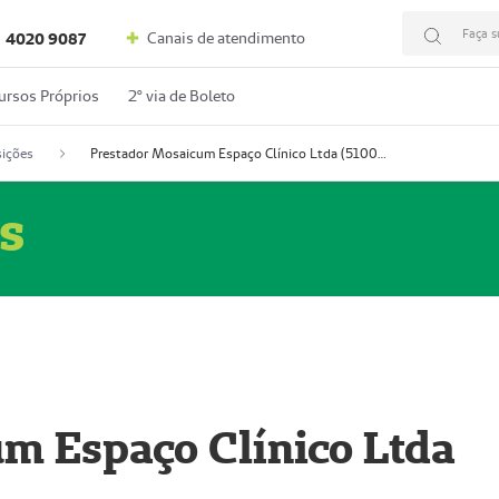
Faça s
Canais de atendimento
4020 9087
ursos Próprios
2º via de Boleto
ições
Prestador Mosaicum Espaço Clínico Ltda (51004352-0)
s
m Espaço Clínico Ltda