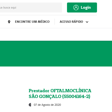
Login
ua busca aqui
ENCONTRE UM MÉDICO
ACESSO RÁPIDO
Prestador OFTALMOCLÍNICA
SÃO GONÇALO (55004164-2)
07 de Agosto de 2020