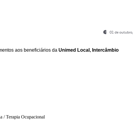
01 de outubro
entos aos beneficiários da
Unimed Local, Intercâmbio
ia / Terapia Ocupacional