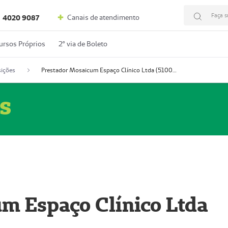
Faça s
Canais de atendimento
4020 9087
ursos Próprios
2º via de Boleto
ições
Prestador Mosaicum Espaço Clínico Ltda (51004352-0)
s
m Espaço Clínico Ltda