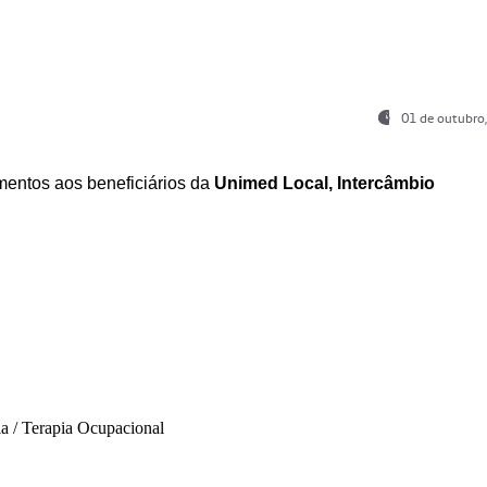
01 de outubro
entos aos beneficiários da
Unimed Local, Intercâmbio
ia / Terapia Ocupacional