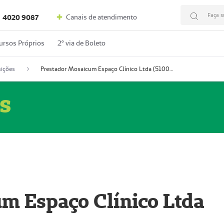
Faça s
Canais de atendimento
4020 9087
ursos Próprios
2º via de Boleto
ições
Prestador Mosaicum Espaço Clínico Ltda (51004352-0)
s
m Espaço Clínico Ltda