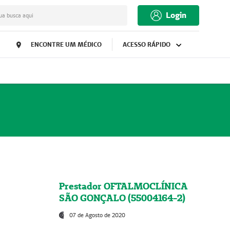
Login
ua busca aqui
ENCONTRE UM MÉDICO
ACESSO RÁPIDO
Prestador OFTALMOCLÍNICA
SÃO GONÇALO (55004164-2)
07 de Agosto de 2020