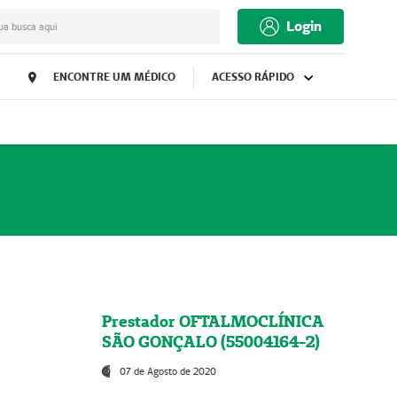
Login
ua busca aqui
ENCONTRE UM MÉDICO
ACESSO RÁPIDO
Prestador OFTALMOCLÍNICA
SÃO GONÇALO (55004164-2)
07 de Agosto de 2020