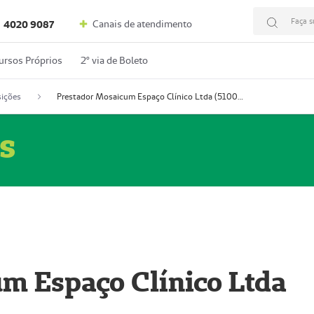
Faça s
Canais de atendimento
4020 9087
ursos Próprios
2º via de Boleto
ições
Prestador Mosaicum Espaço Clínico Ltda (51004352-0)
s
m Espaço Clínico Ltda