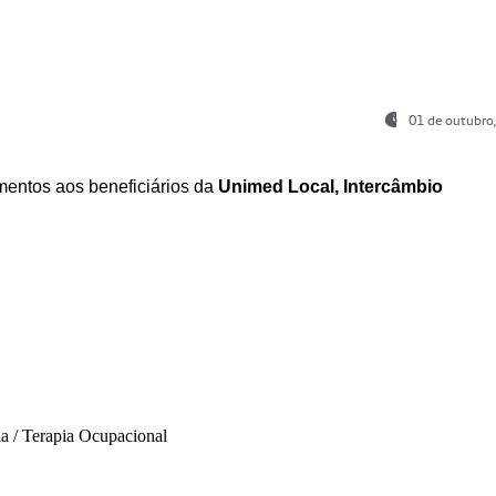
01 de outubro
entos aos beneficiários da
Unimed Local, Intercâmbio
ia / Terapia Ocupacional