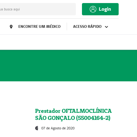
Login
ua busca aqui
ENCONTRE UM MÉDICO
ACESSO RÁPIDO
Prestador OFTALMOCLÍNICA
SÃO GONÇALO (55004164-2)
07 de Agosto de 2020