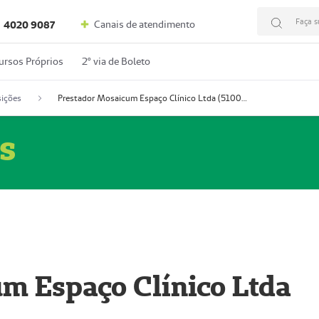
Faça s
Canais de atendimento
4020 9087
ursos Próprios
2º via de Boleto
ições
Prestador Mosaicum Espaço Clínico Ltda (51004352-0)
s
m Espaço Clínico Ltda