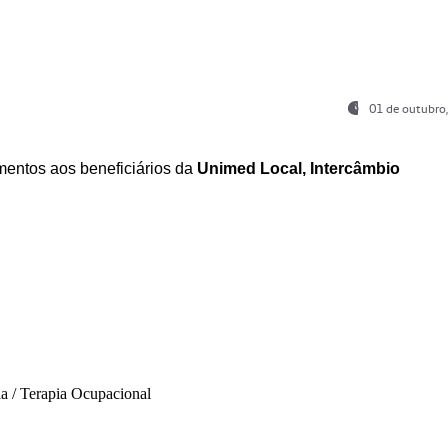
01 de outubro
entos aos beneficiários da
Unimed Local, Intercâmbio
ia / Terapia Ocupacional