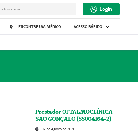
Login
ua busca aqui
ENCONTRE UM MÉDICO
ACESSO RÁPIDO
Prestador OFTALMOCLÍNICA
SÃO GONÇALO (55004164-2)
07 de Agosto de 2020