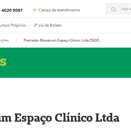
Faça s
Canais de atendimento
4020 9087
ursos Próprios
2º via de Boleto
ições
Prestador Mosaicum Espaço Clínico Ltda (51004352-0)
s
m Espaço Clínico Ltda