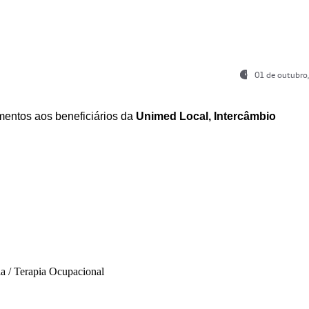
01 de outubro
entos aos beneficiários da
Unimed Local, Intercâmbio
ia / Terapia Ocupacional