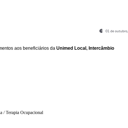
01 de outubro
entos aos beneficiários da
Unimed Local, Intercâmbio
ia / Terapia Ocupacional