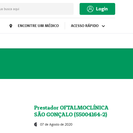
Login
ua busca aqui
ENCONTRE UM MÉDICO
ACESSO RÁPIDO
Prestador OFTALMOCLÍNICA
SÃO GONÇALO (55004164-2)
07 de Agosto de 2020