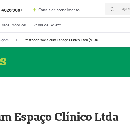
Faça s
Canais de atendimento
4020 9087
ursos Próprios
2º via de Boleto
ições
Prestador Mosaicum Espaço Clínico Ltda (51004352-0)
s
m Espaço Clínico Ltda