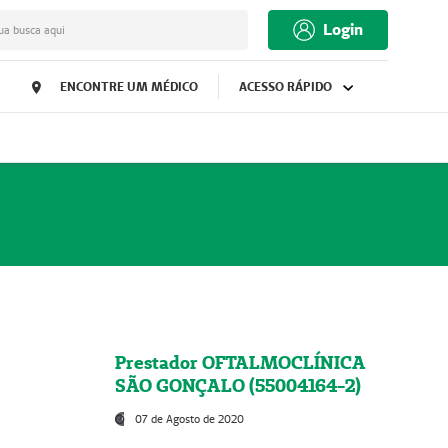
Login
ua busca aqui
ENCONTRE UM MÉDICO
ACESSO RÁPIDO
Prestador OFTALMOCLÍNICA
SÃO GONÇALO (55004164-2)
07 de Agosto de 2020