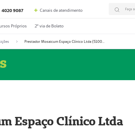
Faça s
Canais de atendimento
4020 9087
ursos Próprios
2º via de Boleto
ições
Prestador Mosaicum Espaço Clínico Ltda (51004352-0)
s
m Espaço Clínico Ltda