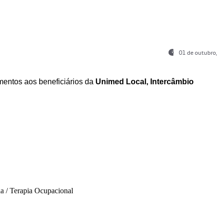
01 de outubro
entos aos beneficiários da
Unimed Local, Intercâmbio
ia / Terapia Ocupacional