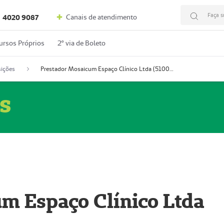
Faça s
Canais de atendimento
4020 9087
ursos Próprios
2º via de Boleto
ições
Prestador Mosaicum Espaço Clínico Ltda (51004352-0)
s
m Espaço Clínico Ltda