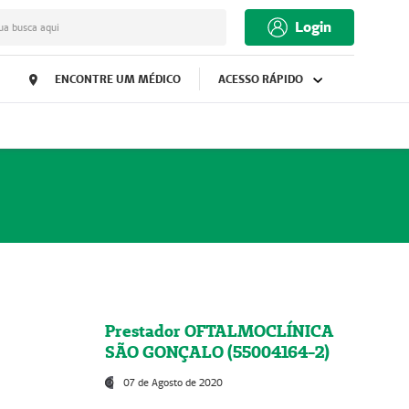
Login
ua busca aqui
ENCONTRE UM MÉDICO
ACESSO RÁPIDO
Prestador OFTALMOCLÍNICA
SÃO GONÇALO (55004164-2)
07 de Agosto de 2020