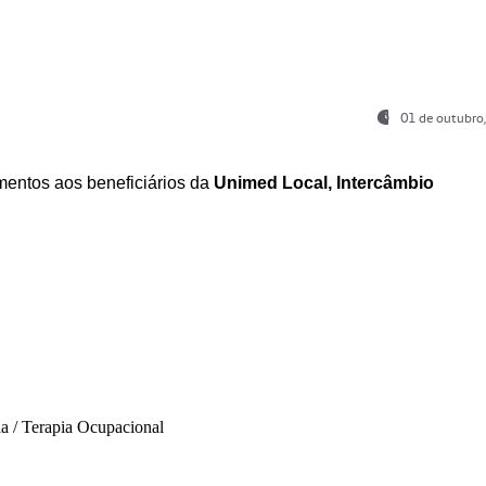
01 de outubro
entos aos beneficiários da
Unimed Local, Intercâmbio
ia / Terapia Ocupacional