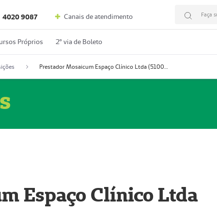
Faça s
Canais de atendimento
4020 9087
ursos Próprios
2º via de Boleto
ições
Prestador Mosaicum Espaço Clínico Ltda (51004352-0)
s
m Espaço Clínico Ltda