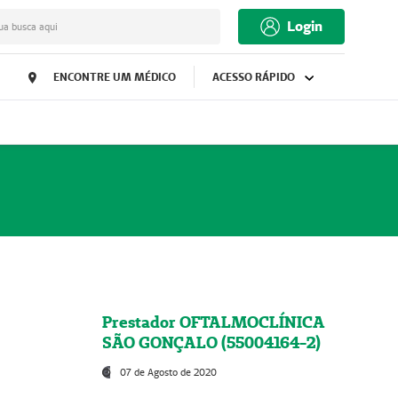
Login
ua busca aqui
ENCONTRE UM MÉDICO
ACESSO RÁPIDO
Prestador OFTALMOCLÍNICA
SÃO GONÇALO (55004164-2)
07 de Agosto de 2020