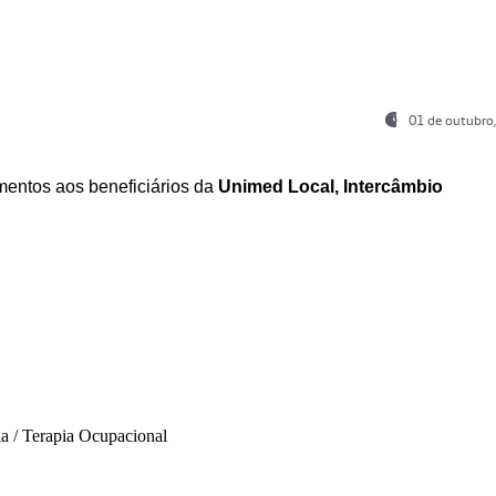
01 de outubro
entos aos beneficiários da
Unimed Local, Intercâmbio
ia / Terapia Ocupacional