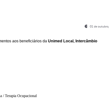
01 de outubro
entos aos beneficiários da
Unimed Local, Intercâmbio
ia / Terapia Ocupacional