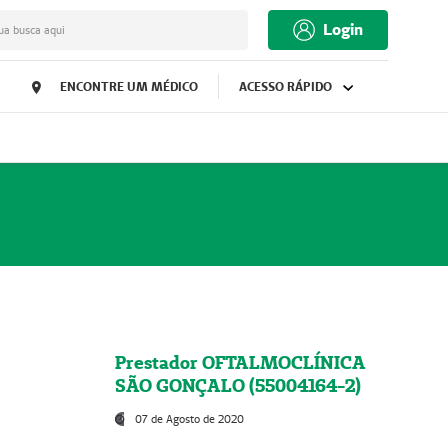
Login
ua busca aqui
ENCONTRE UM MÉDICO
ACESSO RÁPIDO
Prestador OFTALMOCLÍNICA
SÃO GONÇALO (55004164-2)
07 de Agosto de 2020