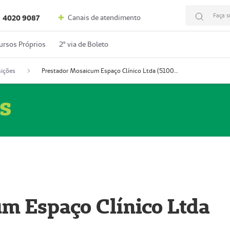
Faça s
Canais de atendimento
4020 9087
ursos Próprios
2º via de Boleto
ições
Prestador Mosaicum Espaço Clínico Ltda (51004352-0)
s
m Espaço Clínico Ltda