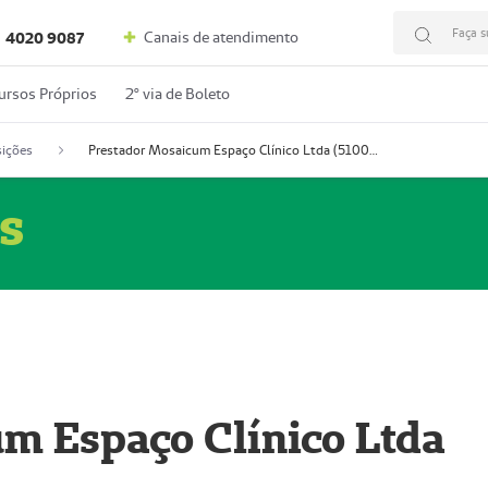
Faça s
Canais de atendimento
4020 9087
ursos Próprios
2º via de Boleto
ições
Prestador Mosaicum Espaço Clínico Ltda (51004352-0)
s
m Espaço Clínico Ltda