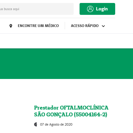
Login
ua busca aqui
ENCONTRE UM MÉDICO
ACESSO RÁPIDO
Prestador OFTALMOCLÍNICA
SÃO GONÇALO (55004164-2)
07 de Agosto de 2020