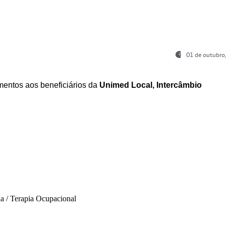
01 de outubro
entos aos beneficiários da
Unimed Local, Intercâmbio
ia / Terapia Ocupacional