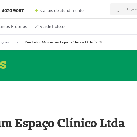
Faça s
Canais de atendimento
4020 9087
ursos Próprios
2º via de Boleto
ições
Prestador Mosaicum Espaço Clínico Ltda (51004352-0)
s
m Espaço Clínico Ltda