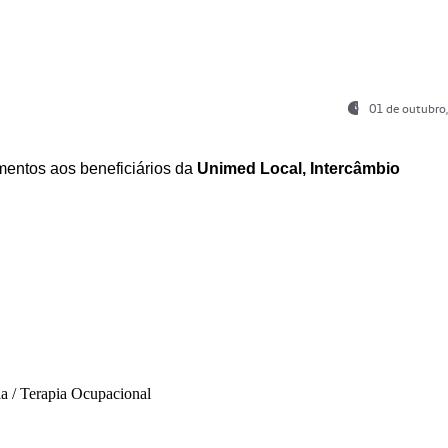
01 de outubro
entos aos beneficiários da
Unimed Local, Intercâmbio
ia / Terapia Ocupacional