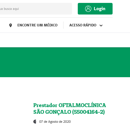
Login
ua busca aqui
ENCONTRE UM MÉDICO
ACESSO RÁPIDO
Prestador OFTALMOCLÍNICA
SÃO GONÇALO (55004164-2)
07 de Agosto de 2020