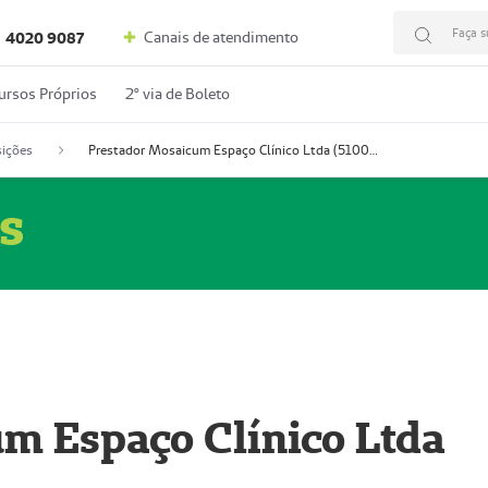
Faça s
Canais de atendimento
4020 9087
ursos Próprios
2º via de Boleto
ições
Prestador Mosaicum Espaço Clínico Ltda (51004352-0)
s
m Espaço Clínico Ltda