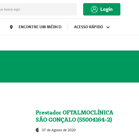
Login
ua busca aqui
ENCONTRE UM MÉDICO
ACESSO RÁPIDO
Prestador OFTALMOCLÍNICA
SÃO GONÇALO (55004164-2)
07 de Agosto de 2020