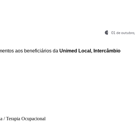
01 de outubro
entos aos beneficiários da
Unimed Local, Intercâmbio
ia / Terapia Ocupacional