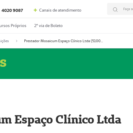
Faça s
Canais de atendimento
4020 9087
ursos Próprios
2º via de Boleto
ições
Prestador Mosaicum Espaço Clínico Ltda (51004352-0)
s
m Espaço Clínico Ltda