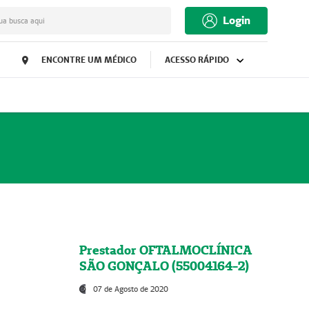
Login
ua busca aqui
ENCONTRE UM MÉDICO
ACESSO RÁPIDO
Prestador OFTALMOCLÍNICA
SÃO GONÇALO (55004164-2)
07 de Agosto de 2020