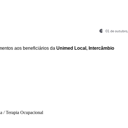
01 de outubro
entos aos beneficiários da
Unimed Local, Intercâmbio
ia / Terapia Ocupacional