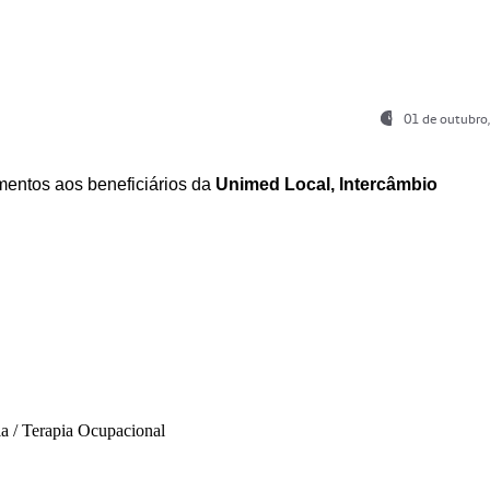
01 de outubro
entos aos beneficiários da
Unimed Local, Intercâmbio
ia / Terapia Ocupacional