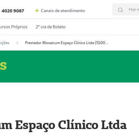
Faça s
Canais de atendimento
4020 9087
ursos Próprios
2º via de Boleto
ições
Prestador Mosaicum Espaço Clínico Ltda (51004352-0)
s
m Espaço Clínico Ltda