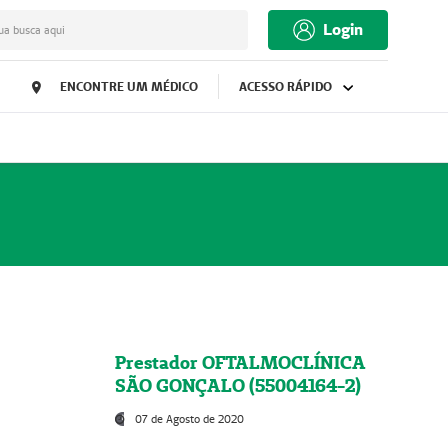
Login
ua busca aqui
ENCONTRE UM MÉDICO
ACESSO RÁPIDO
Prestador OFTALMOCLÍNICA
SÃO GONÇALO (55004164-2)
07 de Agosto de 2020