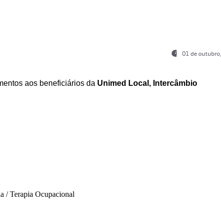
01 de outubro
entos aos beneficiários da
Unimed Local, Intercâmbio
ia / Terapia Ocupacional