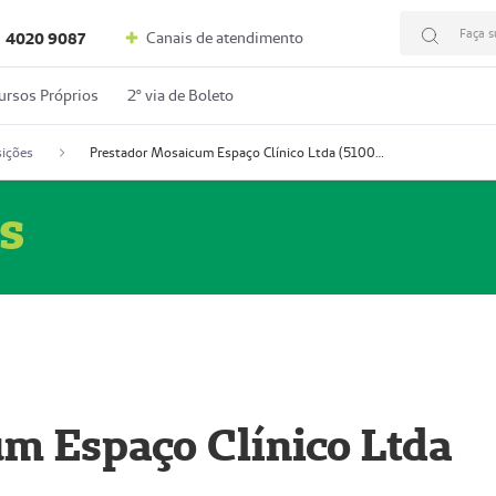
Faça s
Canais de atendimento
4020 9087
ursos Próprios
2º via de Boleto
ições
Prestador Mosaicum Espaço Clínico Ltda (51004352-0)
s
m Espaço Clínico Ltda