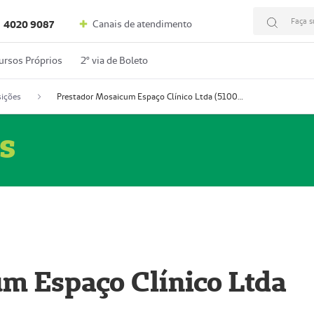
Faça s
Canais de atendimento
4020 9087
ursos Próprios
2º via de Boleto
ições
Prestador Mosaicum Espaço Clínico Ltda (51004352-0)
s
m Espaço Clínico Ltda