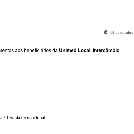
01 de outubro
entos aos beneficiários da
Unimed Local, Intercâmbio
ia / Terapia Ocupacional