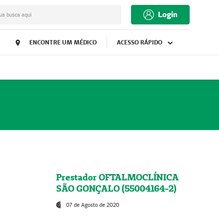
Login
ua busca aqui
ENCONTRE UM MÉDICO
ACESSO RÁPIDO
Prestador OFTALMOCLÍNICA
SÃO GONÇALO (55004164-2)
07 de Agosto de 2020