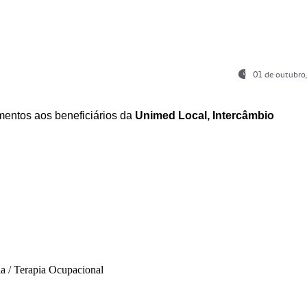
01 de outubro
entos aos beneficiários da
Unimed Local, Intercâmbio
ia / Terapia Ocupacional