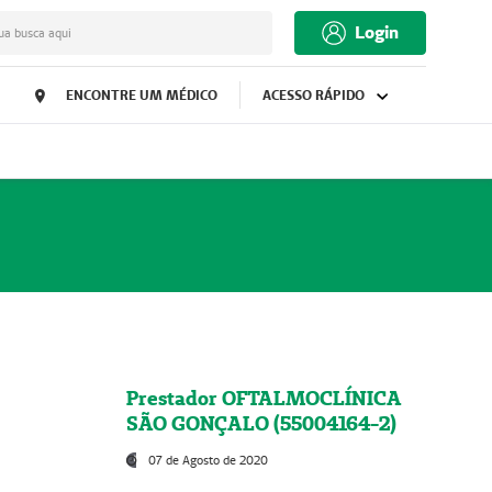
Login
ua busca aqui
ENCONTRE UM MÉDICO
ACESSO RÁPIDO
Prestador OFTALMOCLÍNICA
SÃO GONÇALO (55004164-2)
07 de Agosto de 2020