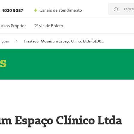
Faça s
Canais de atendimento
4020 9087
ursos Próprios
2º via de Boleto
ições
Prestador Mosaicum Espaço Clínico Ltda (51004352-0)
s
m Espaço Clínico Ltda