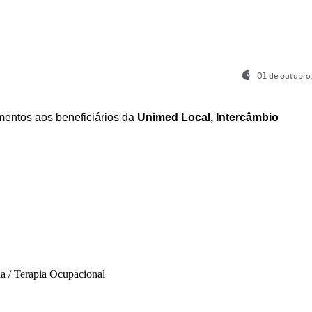
01 de outubro
entos aos beneficiários da
Unimed Local, Intercâmbio
ia / Terapia Ocupacional