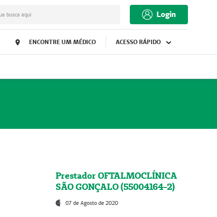
Login
ua busca aqui
ENCONTRE UM MÉDICO
ACESSO RÁPIDO
Prestador OFTALMOCLÍNICA
SÃO GONÇALO (55004164-2)
07 de Agosto de 2020