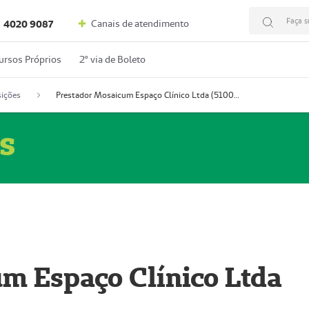
Faça s
Canais de atendimento
4020 9087
ursos Próprios
2º via de Boleto
ições
Prestador Mosaicum Espaço Clínico Ltda (51004352-0)
s
m Espaço Clínico Ltda