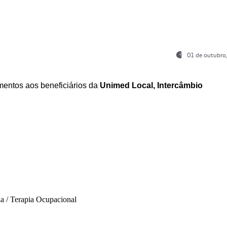
01 de outubro
entos aos beneficiários da
Unimed Local, Intercâmbio
ia / Terapia Ocupacional