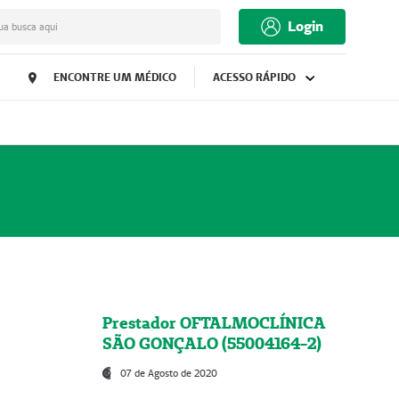
Login
ua busca aqui
ENCONTRE UM MÉDICO
ACESSO RÁPIDO
Prestador OFTALMOCLÍNICA
SÃO GONÇALO (55004164-2)
07 de Agosto de 2020