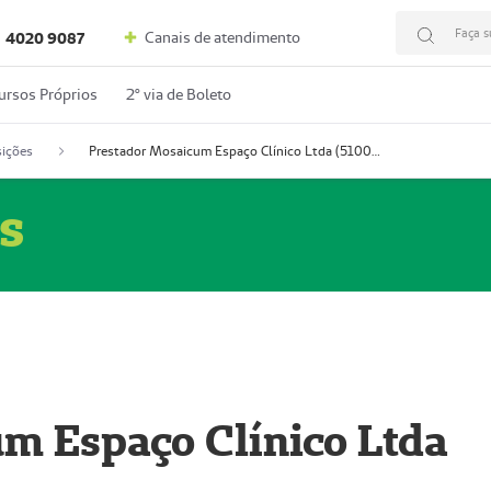
Faça s
Canais de atendimento
4020 9087
ursos Próprios
2º via de Boleto
ições
Prestador Mosaicum Espaço Clínico Ltda (51004352-0)
s
m Espaço Clínico Ltda