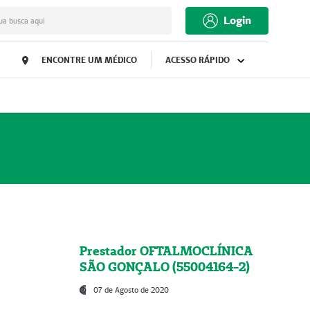
Login
ua busca aqui
ENCONTRE UM MÉDICO
ACESSO RÁPIDO
Prestador OFTALMOCLÍNICA
SÃO GONÇALO (55004164-2)
07 de Agosto de 2020