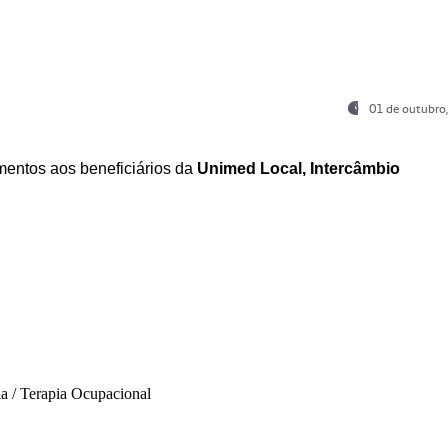
01 de outubro
entos aos beneficiários da
Unimed Local, Intercâmbio
ia / Terapia Ocupacional