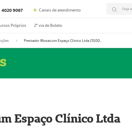
Faça s
Canais de atendimento
4020 9087
ursos Próprios
2º via de Boleto
ições
Prestador Mosaicum Espaço Clínico Ltda (51004352-0)
s
m Espaço Clínico Ltda