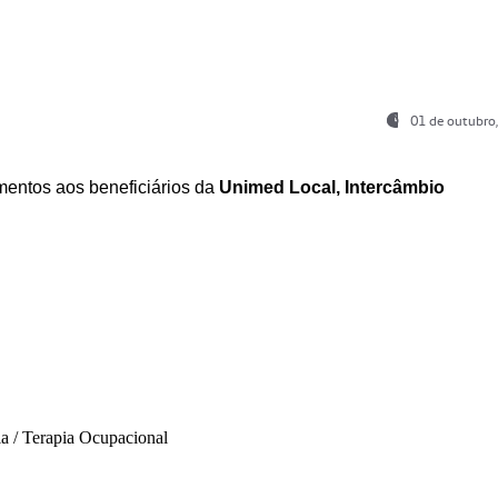
01 de outubro
entos aos beneficiários da
Unimed Local, Intercâmbio
ia / Terapia Ocupacional