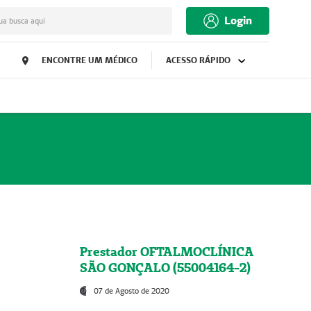
Login
ua busca aqui
ENCONTRE UM MÉDICO
ACESSO RÁPIDO
Prestador OFTALMOCLÍNICA
SÃO GONÇALO (55004164-2)
07 de Agosto de 2020