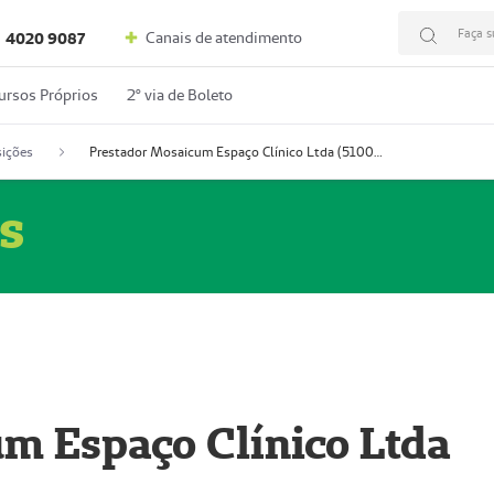
Faça s
Canais de atendimento
4020 9087
ursos Próprios
2º via de Boleto
ições
Prestador Mosaicum Espaço Clínico Ltda (51004352-0)
s
m Espaço Clínico Ltda