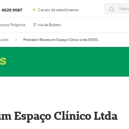
Faça s
Canais de atendimento
4020 9087
ursos Próprios
2º via de Boleto
ições
Prestador Mosaicum Espaço Clínico Ltda (51004352-0)
s
m Espaço Clínico Ltda