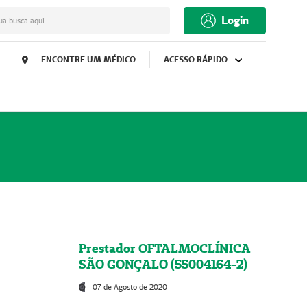
Login
ua busca aqui
ENCONTRE UM MÉDICO
ACESSO RÁPIDO
Prestador OFTALMOCLÍNICA
SÃO GONÇALO (55004164-2)
07 de Agosto de 2020