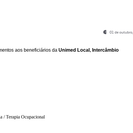
01 de outubro
entos aos beneficiários da
Unimed Local, Intercâmbio
ia / Terapia Ocupacional