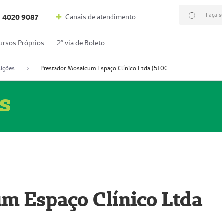
Faça s
Canais de atendimento
4020 9087
ursos Próprios
2º via de Boleto
ições
Prestador Mosaicum Espaço Clínico Ltda (51004352-0)
s
m Espaço Clínico Ltda