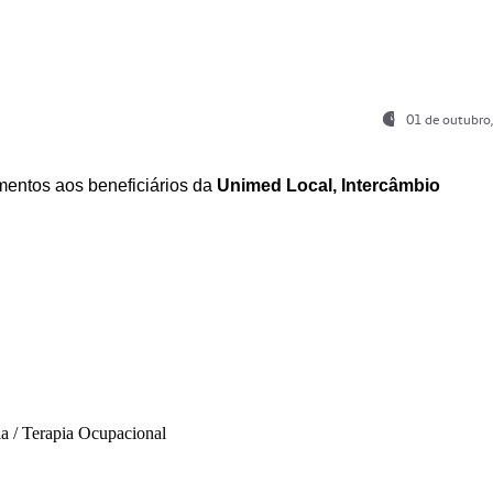
01 de outubro
entos aos beneficiários da
Unimed Local, Intercâmbio
ia / Terapia Ocupacional