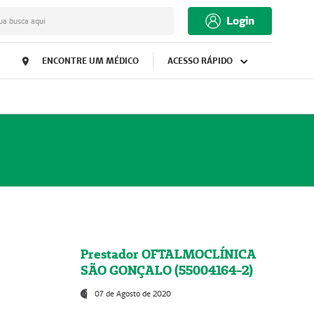
Login
ua busca aqui
ENCONTRE UM MÉDICO
ACESSO RÁPIDO
Prestador OFTALMOCLÍNICA
SÃO GONÇALO (55004164-2)
07 de Agosto de 2020