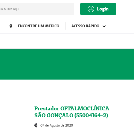
Login
ua busca aqui
ENCONTRE UM MÉDICO
ACESSO RÁPIDO
Prestador OFTALMOCLÍNICA
SÃO GONÇALO (55004164-2)
07 de Agosto de 2020