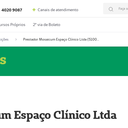
Faça s
Canais de atendimento
4020 9087
ursos Próprios
2º via de Boleto
ições
Prestador Mosaicum Espaço Clínico Ltda (51004352-0)
s
m Espaço Clínico Ltda