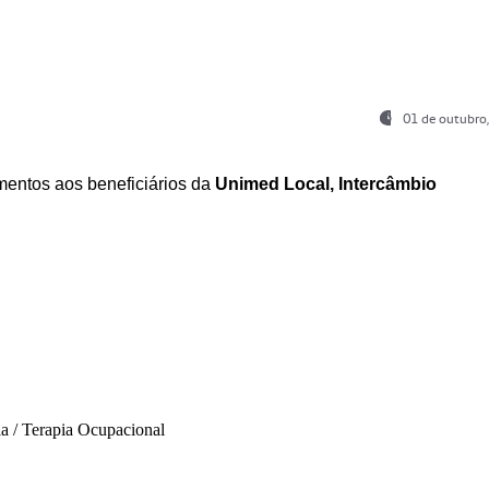
01 de outubro
entos aos beneficiários da
Unimed Local, Intercâmbio
ia / Terapia Ocupacional