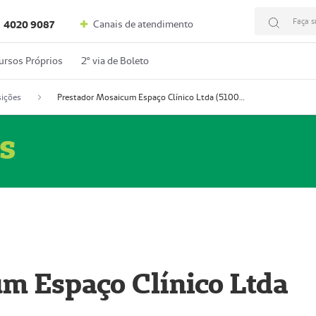
Faça s
Canais de atendimento
4020 9087
ursos Próprios
2º via de Boleto
ições
Prestador Mosaicum Espaço Clínico Ltda (51004352-0)
s
m Espaço Clínico Ltda