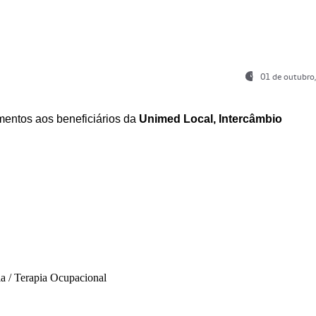
01 de outubro
entos aos beneficiários da
Unimed Local, Intercâmbio
ia / Terapia Ocupacional