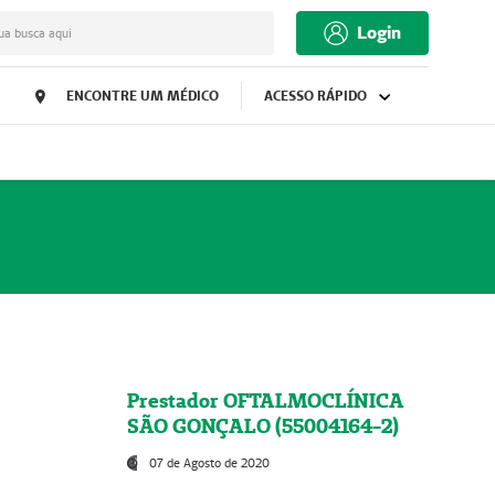
Login
ua busca aqui
ENCONTRE UM MÉDICO
ACESSO RÁPIDO
Prestador OFTALMOCLÍNICA
SÃO GONÇALO (55004164-2)
07 de Agosto de 2020