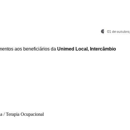
01 de outubro
entos aos beneficiários da
Unimed Local, Intercâmbio
ia / Terapia Ocupacional