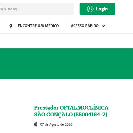
Login
ua busca aqui
ENCONTRE UM MÉDICO
ACESSO RÁPIDO
Prestador OFTALMOCLÍNICA
SÃO GONÇALO (55004164-2)
07 de Agosto de 2020