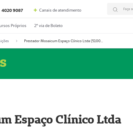
Faça s
Canais de atendimento
4020 9087
ursos Próprios
2º via de Boleto
ições
Prestador Mosaicum Espaço Clínico Ltda (51004352-0)
s
m Espaço Clínico Ltda