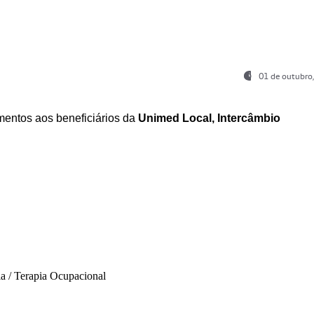
01 de outubro
entos aos beneficiários da
Unimed Local, Intercâmbio
ia / Terapia Ocupacional