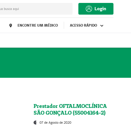
Login
ua busca aqui
ENCONTRE UM MÉDICO
ACESSO RÁPIDO
Prestador OFTALMOCLÍNICA
SÃO GONÇALO (55004164-2)
07 de Agosto de 2020