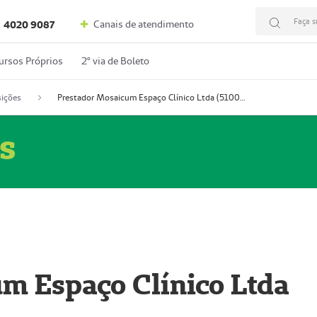
Faça s
Canais de atendimento
4020 9087
ursos Próprios
2º via de Boleto
ições
Prestador Mosaicum Espaço Clínico Ltda (51004352-0)
s
m Espaço Clínico Ltda