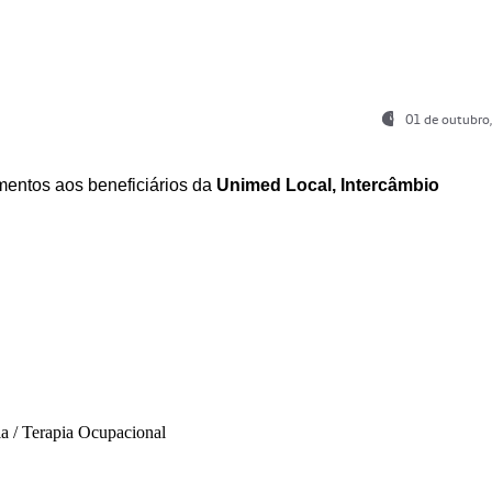
01 de outubro
entos aos beneficiários da
Unimed Local, Intercâmbio
ia / Terapia Ocupacional