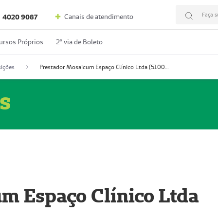
Faça s
Canais de atendimento
4020 9087
ursos Próprios
2º via de Boleto
ições
Prestador Mosaicum Espaço Clínico Ltda (51004352-0)
s
m Espaço Clínico Ltda